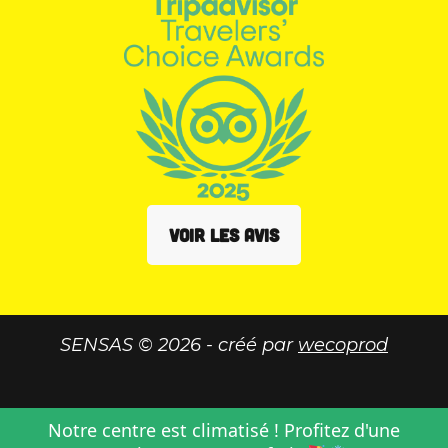
VOIR LES AVIS
SENSAS © 2026 - créé par
wecoprod
Notre centre est climatisé ! Profitez d'une