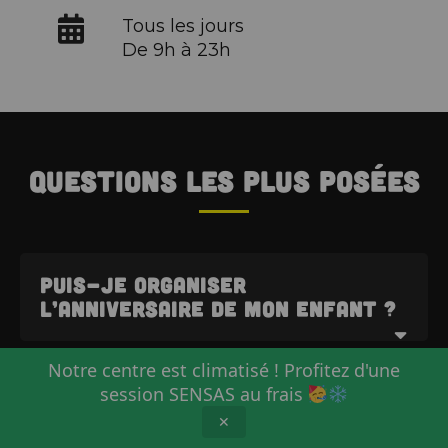
Tous les jours
De 9h à 23h
Questions les plus posées
Puis-je organiser
l’anniversaire de mon enfant ?
Pour le plaisir des enfants, nous avons
Notre centre est climatisé ! Profitez d'une
Faites-vous des tarifs réduits
mis en place un parcours nous
session SENSAS au frais
?
permettant d'accueillir des groupes
✕
d'enfants pour des anniversaires. Voici