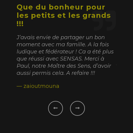
Que du bonheur pour
Sens
les petits et les grands
 choc,
Cette 
!!!
rmés.
et on 
yer
Nous é
J’avais envie de partager un bon
re
14 ans
moment avec ma famille. A la fois
ous
on s’e
ludique et fédérateur ! Ca a été plus
t
épreuv
que réussi avec SENSAS. Merci à
Jouar, 
Paul, notre Maître des Sens, d’avoir
aussi permis cela. A refaire !!!
— seb
— zaioutmouna