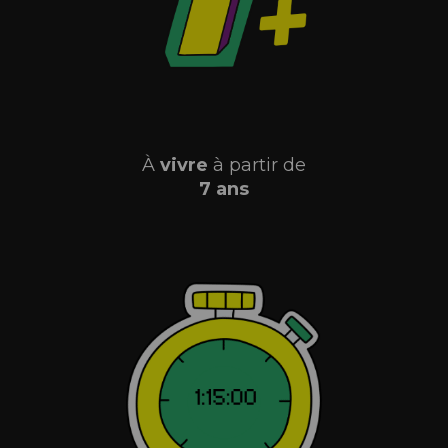
À
vivre
à partir de
7 ans