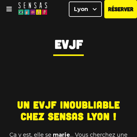
Lyon
RÉSERVER
<
EVJF
Un EVJF inoubliable
chez SENSAS Lyon !
Ça y est, elle se
marie
… Vous cherchez une