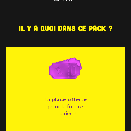
Il y a quoi dans ce pack ?
La
place offerte
pour la future
mariée !