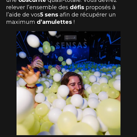
une
obscurité
quasi-totale. Vous devrez
relever l’ensemble des
défis
proposés à
l’aide de vos
5 sens
afin de récupérer un
maximum
d’amulettes
!