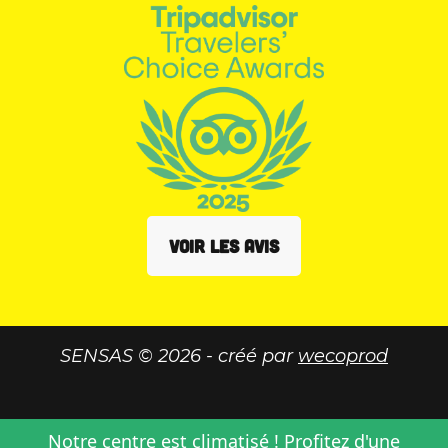
VOIR LES AVIS
SENSAS © 2026 - créé par
wecoprod
Notre centre est climatisé ! Profitez d'une