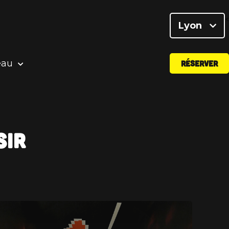
<
Lyon
eau
RÉSERVER
sir