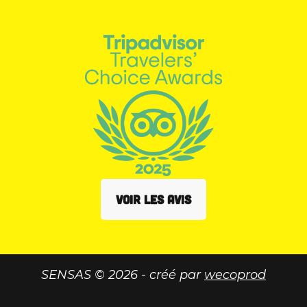
VOIR LES AVIS
SENSAS © 2026 - créé par
wecoprod